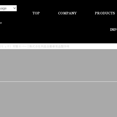
TOP
COMPANY
PRODUCTS
te
IN
（ヒョウ）対策カバー | 株式会社向島自動車用品製作所