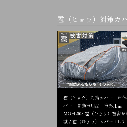
雹（ヒョウ）対策カ
雹（ヒョウ）対策カバー 車体
バー 自動車用品 車外用品
MOH-003 雹（ひょう）被害を
減！雹（ひょう）カバー LLサ