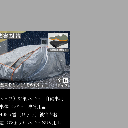
ヒョウ）対策カバー 自動車用
車体 カバー 車外用品
H-005 雹（ひょう）被害を軽
雹（ひょう）カバー SUV用 L