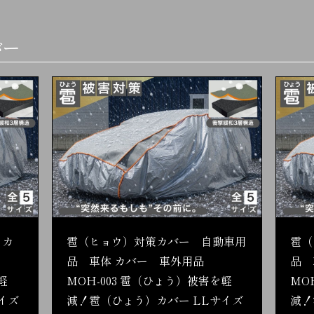
バー
 カ
雹（ヒョウ）対策カバー 自動車用
雹（
品 車体 カバー 車外用品
品 
軽
MOH-003 雹（ひょう）被害を軽
MO
イズ
減！雹（ひょう）カバー LLサイズ
減！