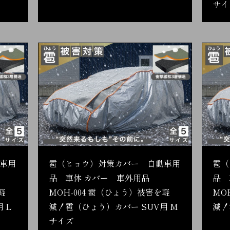
サイ
車用
雹（ヒョウ）対策カバー 自動車用
雹（
品 車体 カバー 車外用品
品 
軽
MOH-004 雹（ひょう）被害を軽
MO
 L
減！雹（ひょう）カバー SUV用 M
減！
サイズ