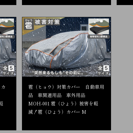
 カ
雹（ヒョウ）対策カバー 自動車用
品 車関連用品 車外用品
軽
MOH-001 雹（ひょう）被害を軽
減！雹（ひょう）カバー M