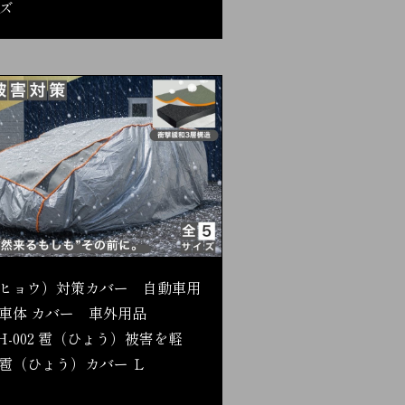
ズ
ヒョウ）対策カバー 自動車用
車体 カバー 車外用品
H-002 雹（ひょう）被害を軽
雹（ひょう）カバー Ｌ