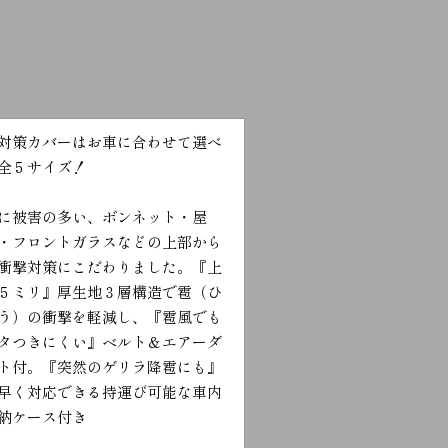
対策カバーはお車に合わせて選べ
全５サイズ！
に被害の多い、ボンネット・屋
・フロントガラスなどの上部から
衝撃対策にこだわりました。『上
５ミリ』厚生地３層構造で雹（ひ
う）の衝撃を軽減し、『雹風でも
タつきにくい』ベルト＆エアーダ
ト付。『突然のゲリラ降雹にも』
早く対応できる持運び可能な車内
納ケース付き