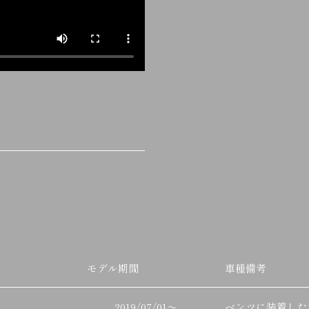
モデル期間
車種備考
2019/07/01
～
ベンツに装着した