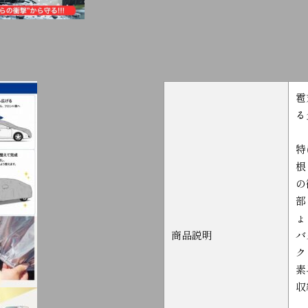
雹
る
特
根
の
部
ょ
商品説明
バ
ク
素
収