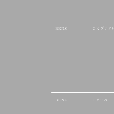
BENZ
C カブリオ
BENZ
C クーペ