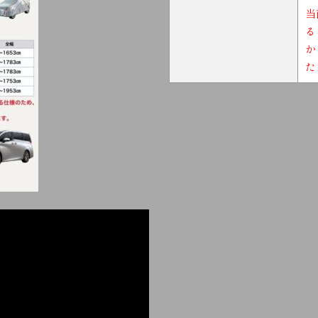
当
る
か
た