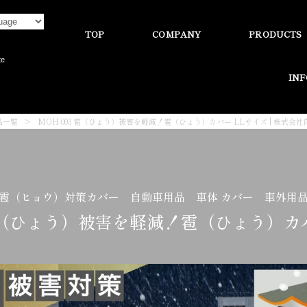
TOP
COMPANY
PRODUCTS
te
IN
品一覧
>
MOH-003 雹（ひょう）被害を軽減！雹（ひょう）カバー LLサイズ | 株式会
雹（ヒョウ）対策カバー 自動車用品 車体 カバー 車外用
 雹（ひょう）被害を軽減！雹（ひょう）カ