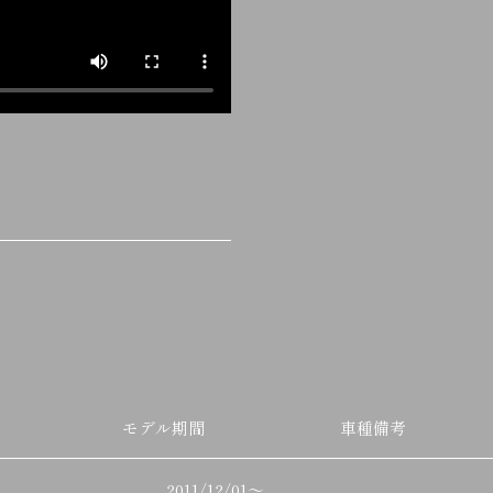
モデル期間
車種備考
2011/12/01
～