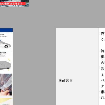
雹
る
特
根
の
部
ょ
商品説明
バ
ク
素
収