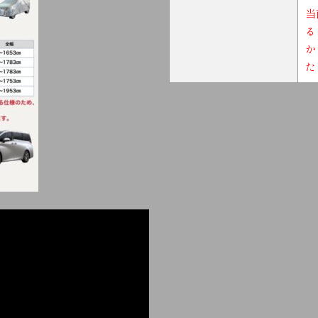
当
る
か
た