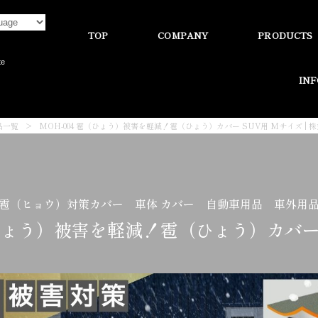
TOP
COMPANY
PRODUCTS
te
IN
品一覧
>
MOH-004 雹（ひょう）被害を軽減！雹（ひょう）カバー SUV用 Mサイズ |
雹（ヒョウ）対策カバー 車体 カバー 自動車用品 車外用
（ひょう）被害を軽減！雹（ひょう）カバー