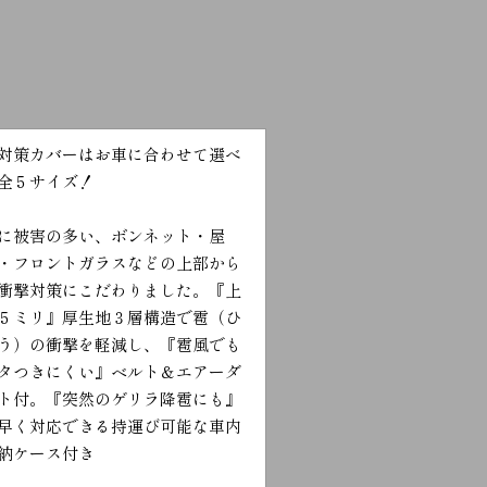
対策カバーはお車に合わせて選べ
全５サイズ！
に被害の多い、ボンネット・屋
・フロントガラスなどの上部から
衝撃対策にこだわりました。『上
５ミリ』厚生地３層構造で雹（ひ
う）の衝撃を軽減し、『雹風でも
タつきにくい』ベルト＆エアーダ
ト付。『突然のゲリラ降雹にも』
早く対応できる持運び可能な車内
納ケース付き