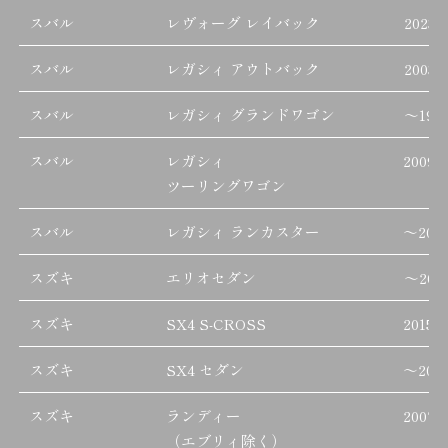
スバル
レヴォーグ レイバック
2023/
スバル
レガシィ アウトバック
2003/
スバル
レガシィ グランドワゴン
～
199
スバル
レガシィ
2009/
ツーリングワゴン
スバル
レガシィ ランカスター
～
200
スズキ
エリオセダン
～
200
スズキ
SX4 S-CROSS
2015/
スズキ
SX4 セダン
～
201
スズキ
ランディー
2007/
（エブリィ除く）