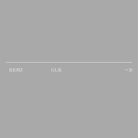
BENZ
GLK
～
201