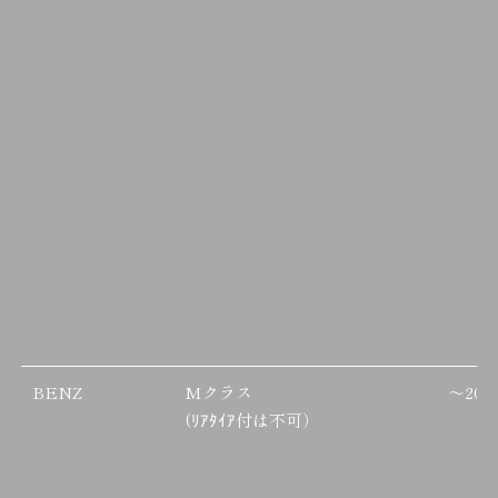
BENZ
Mクラス
～
200
(ﾘｱﾀｲｱ付は不可）