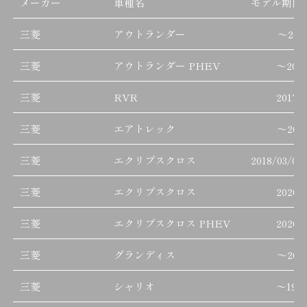
メーカー
車種名
モデル期間
三菱
アウトランダー
～
201
三菱
アウトランダー PHEV
～
201
三菱
RVR
2017/
三菱
エアトレック
～
200
三菱
エクリプスクロス
2018/03/01
三菱
エクリプスクロス
2020/
三菱
エクリプスクロス PHEV
2020/
三菱
グランディス
～
200
三菱
シャリオ
～
199