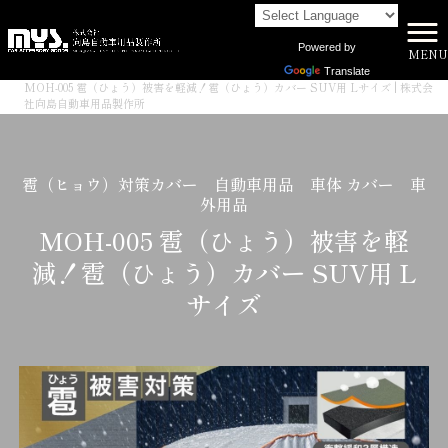
Powered by
MENU
株式会社向島自動車用品製作所 HOME
>
商品一覧
>
Translate
MOH-005 雹（ひょう）被害を軽減！雹（ひょう）カバー SUV用 Lサイズ | 株式会
社向島自動車用品製作所
雹（ヒョウ）対策カバー 自動車用品 車体 カバー 車
外用品
MOH-005 雹（ひょう）被害を軽
減！雹（ひょう）カバー SUV用 L
サイズ