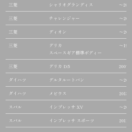
三菱
シャリオグランディス
～
200
三菱
チャレンジャー
～
200
三菱
ディオン
～
200
三菱
デリカ
～
199
スペースギア標準ボディー
三菱
デリカ D:5
2007/
ダイハツ
デルタルートバン
～
200
ダイハツ
メビウス
2013/
スバル
インプレッサ XV
～
201
スバル
インプレッサ スポーツ
2011/