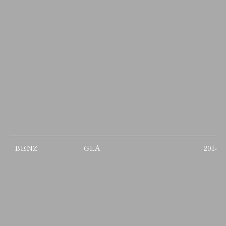
BENZ
GLA
2014/