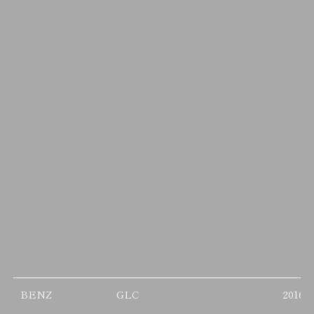
BENZ
GLC
2016/