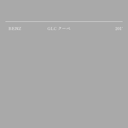
BENZ
GLC クーペ
2017/