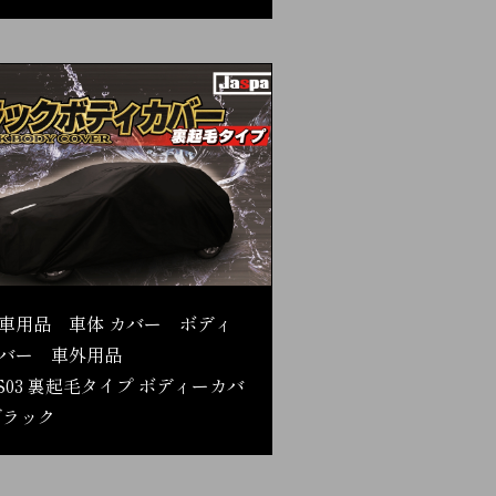
車用品 車体 カバー ボディ
バー 車外用品
S03 裏起毛タイプ ボディーカバ
ブラック