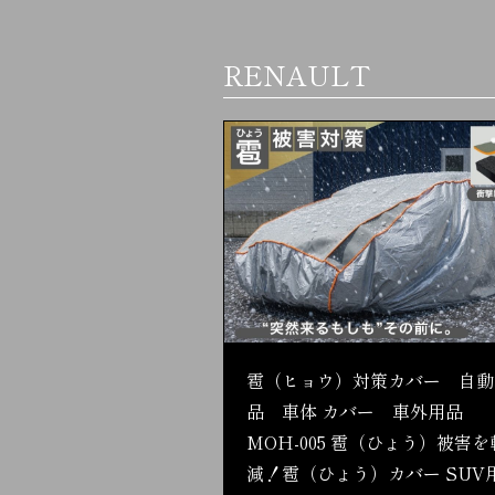
RENAULT
雹（ヒョウ）対策カバー 自動
品 車体 カバー 車外用品
MOH-005 雹（ひょう）被害を
減！雹（ひょう）カバー SUV用