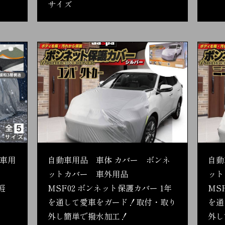
サイズ
車用
自動車用品 車体 カバー ボンネ
自動
ットカバー 車外用品
ット
軽
MSF02 ボンネット保護カバー 1年
MS
を通して愛車をガード！取付・取り
を通
外し簡単で撥水加工！
外し