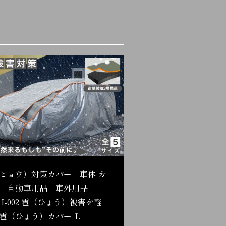
ヒョウ）対策カバー 車体 カ
 自動車用品 車外用品
H-002 雹（ひょう）被害を軽
雹（ひょう）カバー Ｌ