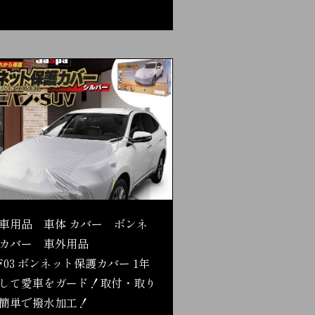
車用品 車体 カバー ボンネ
カバー 車外用品
F03 ボンネット保護カバー 1年
して愛車をガード！取付・取り
簡単で撥水加工！