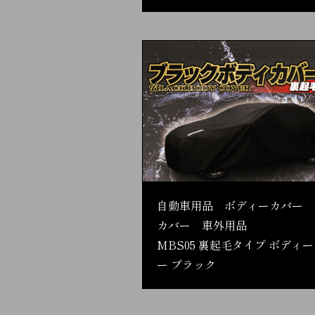
自動車用品 ボディーカバー 
カバー 車外用品
MBS05 裏起毛タイプ ボディ
ー ブラック