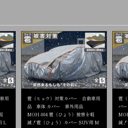
車用
雹（ヒョウ）対策カバー 自動車用
雹（
品 車体 カバー 車外用品
バー
軽
MOH-004 雹（ひょう）被害を軽
MO
 L
減！雹（ひょう）カバー SUV用 M
減！