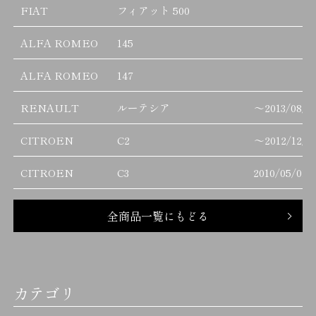
FIAT
フィアット 500
ALFA ROMEO
145
ALFA ROMEO
147
RENAULT
ルーテシア
～
2013/08/3
CITROEN
C2
～
2012/12/3
CITROEN
C3
2010/05/01
全商品一覧にもどる
カテゴリ