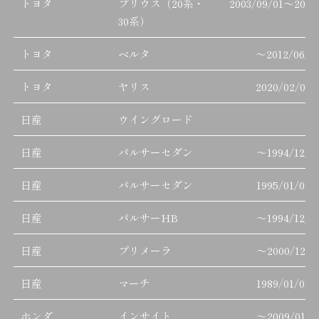
トヨタ
プリウス（20系・
2003/09/01
～
2015
30系）
トヨタ
ベルタ
～
2012/06/3
トヨタ
ヤリス
2020/02/01
日産
ウイングロード
日産
パルサーセダン
～
1994/12/3
日産
パルサーセダン
1995/01/01
日産
パルサーHB
～
1994/12/3
日産
プリメーラ
～
2000/12/3
日産
マーチ
1989/01/01
ホンダ
インサイト
～
2009/01/3