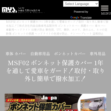
Powered by
MENU
株式会社向島自動車用品製作所 HOME
>
商品一覧
>
Translate
MSF02 ボンネット保護カバー 1年を通して愛車をガード！取付・取り外し簡単で撥
水加工！ | 株式会社向島自動車用品製作所 ボンネットカバー 保護カバー 車カバー
車載用ヘッドライト 日焼け防止 酸性雨、UV、黄砂、ホコリ、鳥のふん、ネコの足
跡傷 ボンネットの保護 ヘッドライトの色褪せ防止、ナンバープレート 盗難抑止
車体 カバー 自動車用品 ボンネットカバー 車外用品
MSF02 ボンネット保護カバー 1年
を通して愛車をガード！取付・取り
外し簡単で撥水加工！