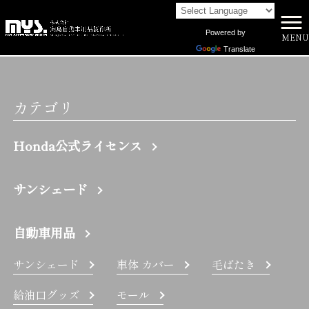
Powered by
MENU
株式会社向島自動車用品製作所 HOME
>
日産 | 株式会社向島自動車用品製作所
Translate
カテゴリ
Honda公式ライセンス
サンシェード
自動車用品
サンシェード
車体 カバー
毛ばたき
給油口グッズ
モール