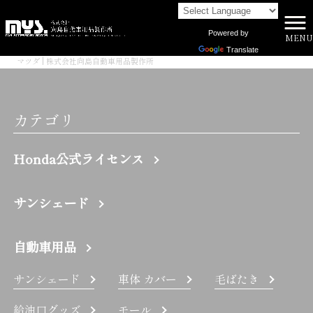
Powered by
MENU
株式会社向島自動車用品製作所 HOME
>
Translate
マツダ | 株式会社向島自動車用品製作所
カテゴリ
Honda公式ライセンス
サンシェード
自動車用品
サンシェード
車体 カバー
毛ばたき
給油口グッズ
モール