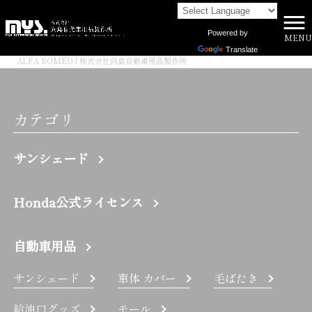
Powered by
MENU
株式会社向島自動車用品製作所 HOME
>
Translate
ALFA ROMEO | 株式会社向島自動車用品製作所
カテゴリ
サンシェード
Honda公式ライセンス
自動車用品
サンシェード
車体 カバー
毛ばたき
給油口グッズ
モール