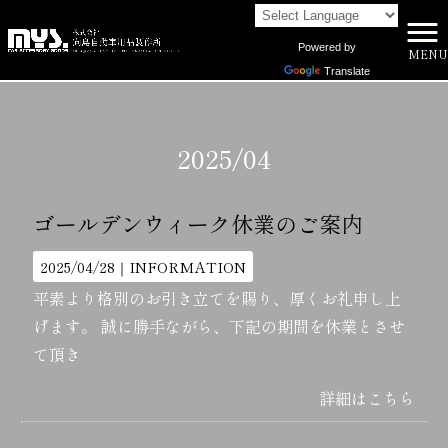
Powered by
MENU
株式会社向島自動車用品製作所 HOME
>
2025年
>
4月
Translate
2025/04
ゴールデンウィーク休業のご案内
2025/04/28｜
INFORMATION
平素より格別のお引き立てを賜り、厚くお礼申し上
げます。 誠に勝手ながら、下記の期間を休業とさせ
て頂き
詳細はこちら