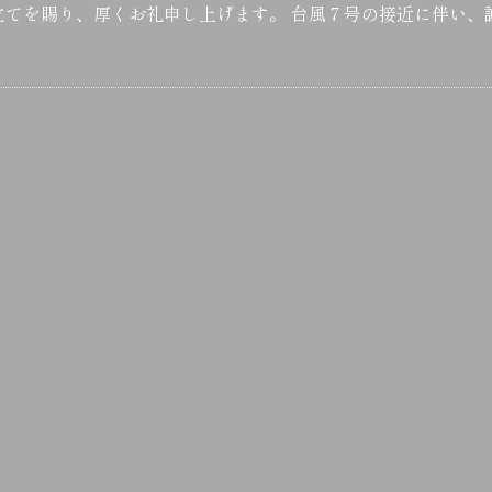
立てを賜り、厚くお礼申し上げます。 台風７号の接近に伴い、