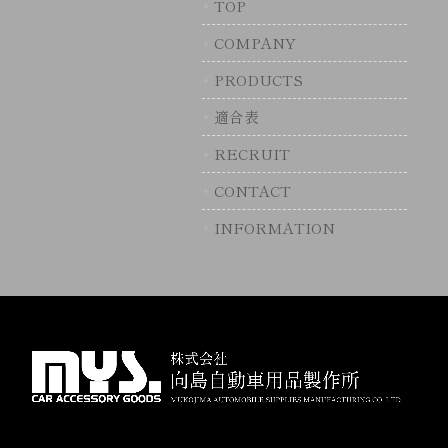
TOP
COMPANY
PRODUCTS
適合表
RECRUIT
CONTACT
INFORMATION