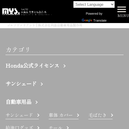
Powered by
MENU
株式会社向島自動車用品製作所 HOME
>
Translate
ゴルフヴァリアント | 株式会社向島自動車用品製作所
カテゴリ
Honda公式ライセンス
サンシェード
自動車用品
サンシェード
車体 カバー
毛ばたき
給油口グッズ
モール