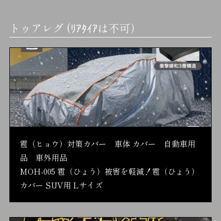
トゥアレグ (ﾘｱﾀｲｱは不可）
雹（ヒョウ）対策カバー 車体 カバー 自動車用
品 車外用品
MOH-005 雹（ひょう）被害を軽減！雹（ひょう）
カバー SUV用 Lサイズ