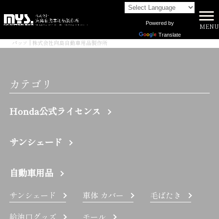
Powered by
MENU
株式会社向島自動車用品製作所 HOME
>
Translate
パッソ | 株式会社向島自動車用品製作所
カテゴリ
Honda公式ライセンス
サンシェード
自動車用品
サンシェード
車体 カバー
毛ばたき
給油口グッズ
モール