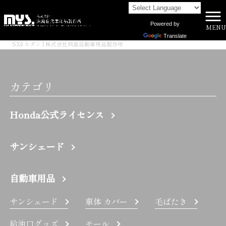
Powered by
MENU
株式会社向島自動車用品製作所 HOME
>
Translate
SX4 セダン | 株式会社向島自動車用品製作所
カテゴリ
Honda公式ライセンス
サンシェード
自動車用品
サンシェード
車体 カバー
毛ばたき
給油口グッズ
モール