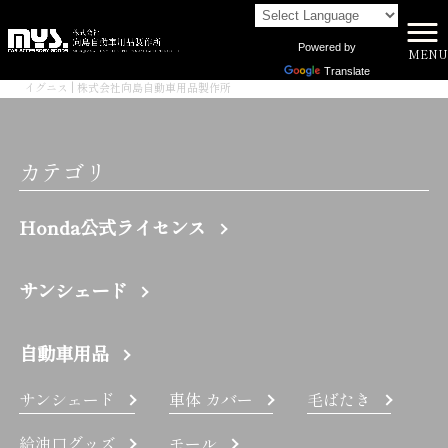
Powered by
MENU
株式会社向島自動車用品製作所 HOME
>
Translate
イグニス | 株式会社向島自動車用品製作所
カテゴリ
Honda公式ライセンス
サンシェード
自動車用品
サンシェード
車体 カバー
毛ばたき
給油口グッズ
モール