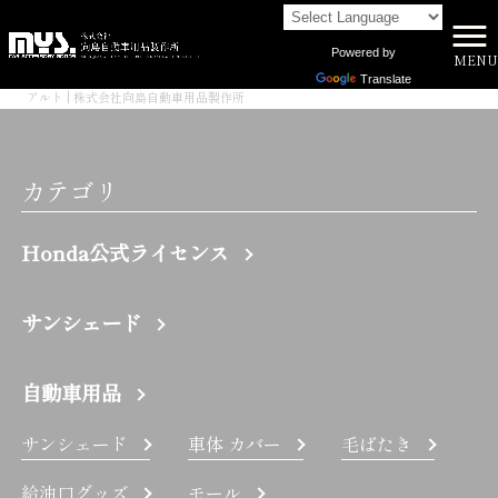
Powered by
MENU
株式会社向島自動車用品製作所 HOME
>
Translate
アルト | 株式会社向島自動車用品製作所
カテゴリ
Honda公式ライセンス
サンシェード
自動車用品
サンシェード
車体 カバー
毛ばたき
給油口グッズ
モール