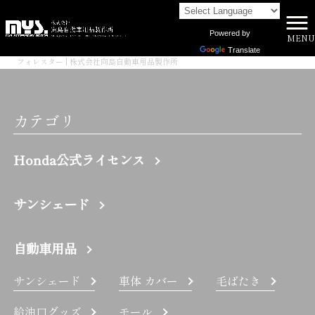
Powered by
MENU
株式会社向島自動車用品製作所 HOME
>
Translate
フォレスター | 株式会社向島自動車用品製作所
カテゴリ
Honda公式ライセンス
サンシェード
自動車用品
サンシェード
車体 カバー
毛ばたき
給油口グッズ
モール