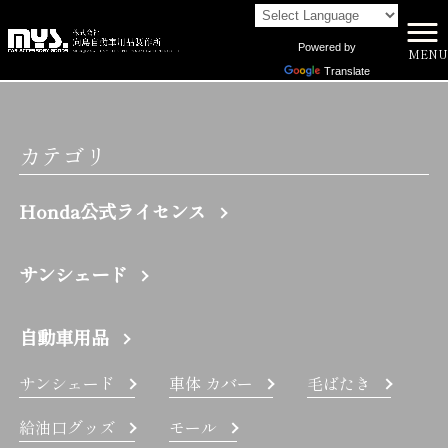
Powered by
MENU
株式会社向島自動車用品製作所 HOME
>
XV | 株式会社向島自動車用品製作所
Translate
カテゴリ
Honda公式ライセンス
サンシェード
自動車用品
サンシェード
車体 カバー
毛ばたき
給油口グッズ
モール