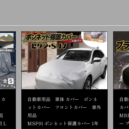
 カ
自動車用品 車体 カバー ボンネ
自動
ットカバー フロントカバー 車外
カバ
軽
用品
MB
 L
MSF01 ボンネット保護カバー 1年
ー 