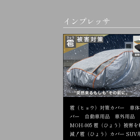
インプレッサ
雹（ヒョウ）対策カバー 車体
バー 自動車用品 車外用品
MOH-005 雹（ひょう）被害を
減！雹（ひょう）カバー SUV用