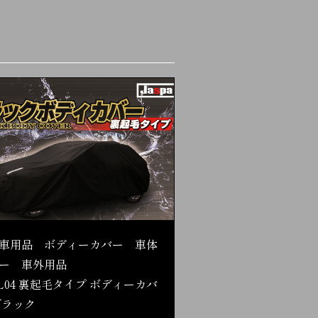
車用品 ボディーカバー 車体
ー 車外用品
L04 裏起毛タイプ ボディーカバ
ブラック