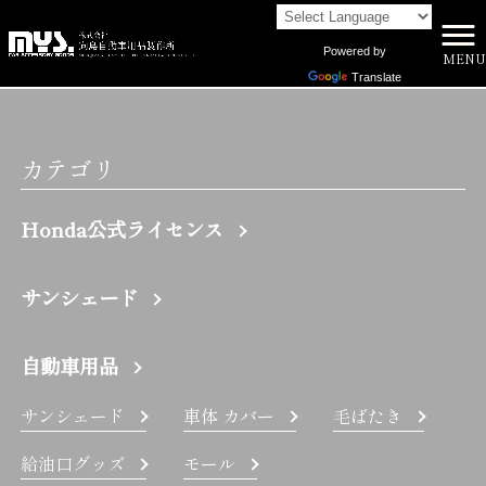
Powered by
MENU
株式会社向島自動車用品製作所 HOME
>
600 | 株式会社向島自動車用品製作所
Translate
カテゴリ
Honda公式ライセンス
サンシェード
自動車用品
サンシェード
車体 カバー
毛ばたき
給油口グッズ
モール