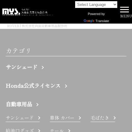
Powered by
MENU
株式会社向島自動車用品製作所 HOME
>
Translate
ROVER | 株式会社向島自動車用品製作所
カテゴリ
サンシェード
Honda公式ライセンス
自動車用品
サンシェード
車体 カバー
毛ばたき
給油口グッズ
モール