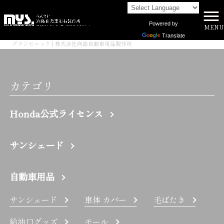
Powered by
MENU
株式会社向島自動車用品製作所 HOME
>
Translate
グランセニック | 株式会社向島自動車用品製作所
カテゴリ
Honda公式ライセンス
サンシェード
自動車用品
サンシェード
車体 カバー
毛ばたき
給油口グッズ
モール