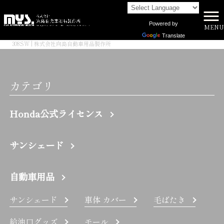
Powered by
MENU
株式会社向島自動車用品製作所 HOME
>
Translate
308SW | 株式会社向島自動車用品製作所
カテゴリ
Honda公式ライセンス
サンシェード
自動車用品
サンシェード
車体 カバー
毛ばたき
給油口グッズ
モール