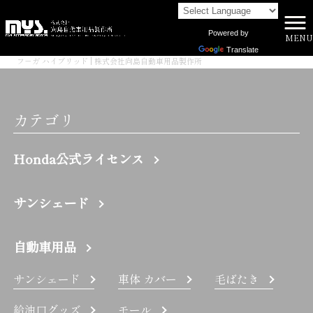
Powered by
MENU
株式会社向島自動車用品製作所 HOME
>
Translate
フ－ガ ハイブリッド | 株式会社向島自動車用品製作所
カテゴリ
Honda公式ライセンス
サンシェード
自動車用品
サンシェード
車体 カバー
毛ばたき
給油口グッズ
モール