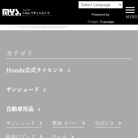
Powered by
MENU
株式会社向島自動車用品製作所 HOME
>
Translate
シーマ | 株式会社向島自動車用品製作所
カテゴリ
Honda公式ライセンス
サンシェード
自動車用品
サンシェード
車体 カバー
毛ばたき
給油口グッズ
モール