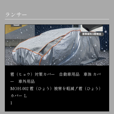
ランサー
雹（ヒョウ）対策カバー 自動車用品 車体 カバ
ー 車外用品
MOH-002 雹（ひょう）被害を軽減！雹（ひょう）
カバー Ｌ
1