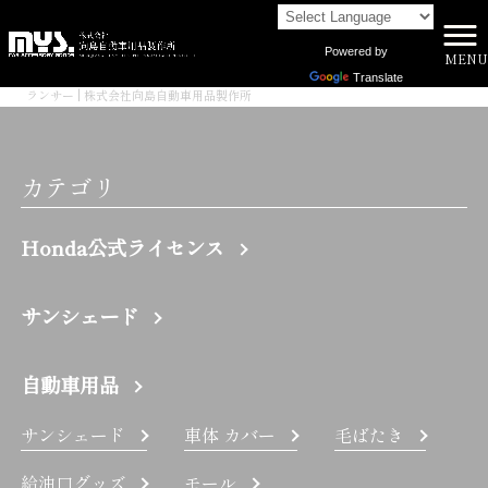
Powered by
MENU
株式会社向島自動車用品製作所 HOME
>
Translate
ランサー | 株式会社向島自動車用品製作所
カテゴリ
Honda公式ライセンス
サンシェード
自動車用品
サンシェード
車体 カバー
毛ばたき
給油口グッズ
モール