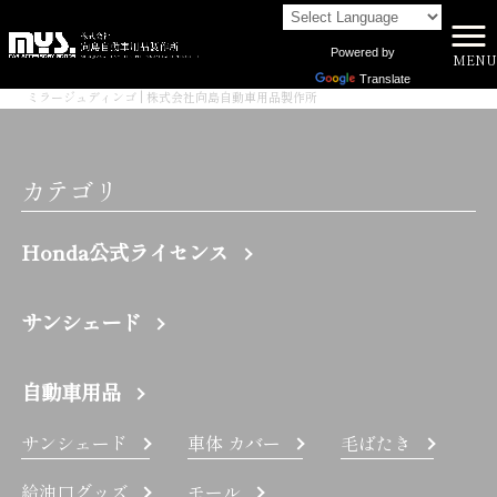
Powered by
MENU
株式会社向島自動車用品製作所 HOME
>
Translate
ミラージュディンゴ | 株式会社向島自動車用品製作所
カテゴリ
Honda公式ライセンス
サンシェード
自動車用品
サンシェード
車体 カバー
毛ばたき
給油口グッズ
モール