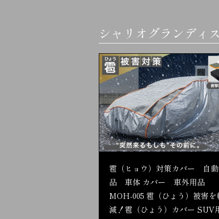
シャリオグランディ
雹（ヒョウ）対策カバー 自動
品 車体 カバー 車外用品
MOH-005 雹（ひょう）被害を
減！雹（ひょう）カバー SUV用