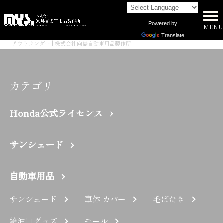
Powered by
MENU
株式会社向島自動車用品製作所 HOME
>
Translate
アウトランダー | 株式会社向島自動車用品製作所
カテゴリ
Honda公式ライセンス
サンシェード
自動車用品
サンシェード
車体 カバー
毛ばたき
給油口グッズ
モール