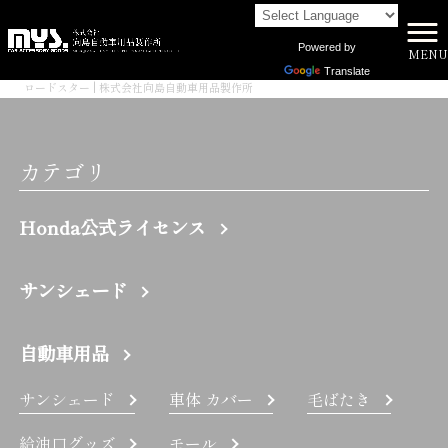
Powered by
MENU
株式会社向島自動車用品製作所 HOME
>
Translate
ロードスター | 株式会社向島自動車用品製作所
カテゴリ
Honda公式ライセンス
サンシェード
自動車用品
サンシェード
車体 カバー
毛ばたき
給油口グッズ
モール