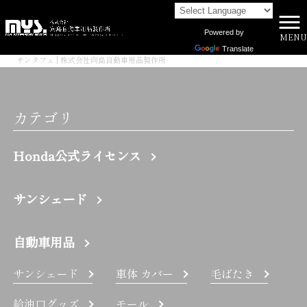
Powered by
MENU
株式会社向島自動車用品製作所 HOME
>
Translate
サンタフェ | 株式会社向島自動車用品製作所
カテゴリ
Honda公式ライセンス
サンシェード
自動車用品
サンシェード
車体 カバー
毛ばたき
給油口グッズ
モール