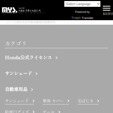
Powered by
MENU
株式会社向島自動車用品製作所 HOME
>
Translate
ブーン | 株式会社向島自動車用品製作所
カテゴリ
Honda公式ライセンス
サンシェード
自動車用品
サンシェード
車体 カバー
毛ばたき
給油口グッズ
モール