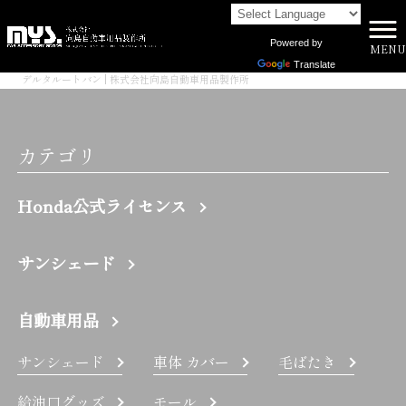
Powered by
MENU
株式会社向島自動車用品製作所 HOME
>
Translate
デルタルートバン | 株式会社向島自動車用品製作所
カテゴリ
Honda公式ライセンス
サンシェード
自動車用品
サンシェード
車体 カバー
毛ばたき
給油口グッズ
モール