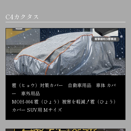
C4カクタス
雹（ヒョウ）対策カバー 自動車用品 車体 カバ
ー 車外用品
MOH-004 雹（ひょう）被害を軽減！雹（ひょう）
カバー SUV用 Mサイズ