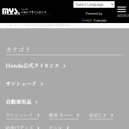
Powered by
MENU
株式会社向島自動車用品製作所 HOME
>
Translate
C4カクタス | 株式会社向島自動車用品製作所
カテゴリ
Honda公式ライセンス
サンシェード
自動車用品
サンシェード
車体 カバー
毛ばたき
給油口グッズ
モール