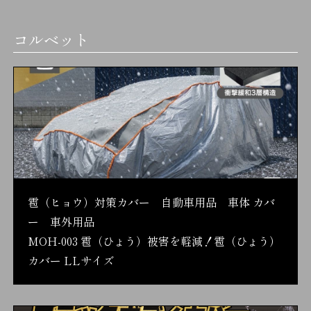
コルベット
雹（ヒョウ）対策カバー 自動車用品 車体 カバ
ー 車外用品
MOH-003 雹（ひょう）被害を軽減！雹（ひょう）
カバー LLサイズ