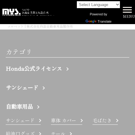
Powered by
MENU
株式会社向島自動車用品製作所 HOME
>
Translate
コルベット | 株式会社向島自動車用品製作所
カテゴリ
Honda公式ライセンス
サンシェード
自動車用品
サンシェード
車体 カバー
毛ばたき
給油口グッズ
モール