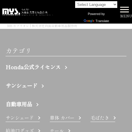
Powered by
MENU
株式会社向島自動車用品製作所 HOME
>
Translate
M6 カブリオレ | 株式会社向島自動車用品製作所
カテゴリ
Honda公式ライセンス
サンシェード
自動車用品
サンシェード
車体 カバー
毛ばたき
給油口グッズ
モール