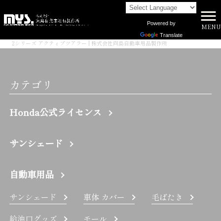
Powered by
MENU
株式会社向島自動車用品製作所 HOME
>
Translate
2シリーズ アクティブツアラー | 株式会社向島自動車用品製作所
カテゴリ
Honda公式ライセンス
サンシェード
自動車用品
サンシェード
車体 カバー
毛ばたき
給油口グッズ
モール