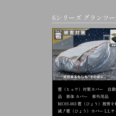
6シリーズ グランツ
雹（ヒョウ）対策カバー 自動
品 車体 カバー 車外用品
MOH-003 雹（ひょう）被害を
減！雹（ひょう）カバー LLサ