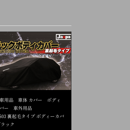
車用品 車体 カバー ボディ
バー 車外用品
S03 裏起毛タイプ ボディーカバ
ブラック