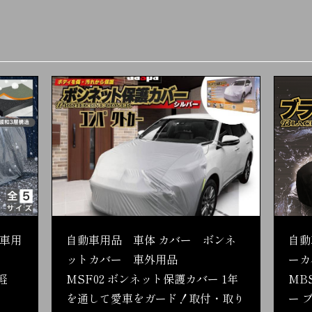
車用
自動車用品 車体 カバー ボンネ
自動
ットカバー 車外用品
ーカ
軽
MSF02 ボンネット保護カバー 1年
MB
を通して愛車をガード！取付・取り
ー 