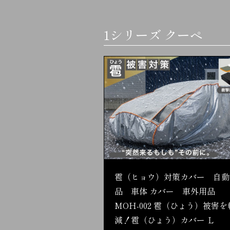
1シリーズ クーペ
雹（ヒョウ）対策カバー 自動
品 車体 カバー 車外用品
MOH-002 雹（ひょう）被害を
減！雹（ひょう）カバー Ｌ