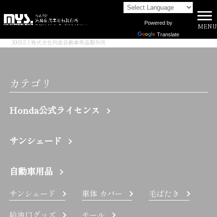
Powered by
MENU
株式会社向島自動車用品製作所 HOME
>
Translate
300SE | 株式会社向島自動車用品製作所
カテゴリ
Honda公式ライセンス
サンシェード
自動車用品
サンシェード
車体 カバー
毛ばたき
給油口グッズ
モール