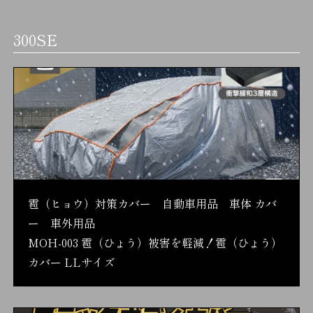
300SE
雹（ヒョウ）対策カバー 自動車用品 車体 カバ
ー 車外用品
MOH-003 雹（ひょう）被害を軽減！雹（ひょう）
カバー LLサイズ