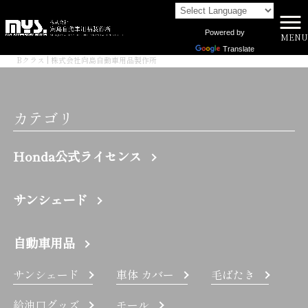
Powered by
MENU
株式会社向島自動車用品製作所 HOME
>
Translate
Bクラス | 株式会社向島自動車用品製作所
カテゴリ
Honda公式ライセンス
サンシェード
自動車用品
サンシェード
車体 カバー
毛ばたき
給油口グッズ
モール