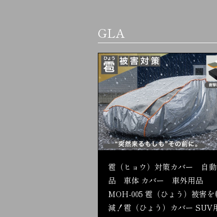
GLA
雹（ヒョウ）対策カバー 自動
品 車体 カバー 車外用品
MOH-005 雹（ひょう）被害を
減！雹（ひょう）カバー SUV用