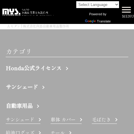
Powered by
MENU
株式会社向島自動車用品製作所 HOME
>
Translate
A セダン | 株式会社向島自動車用品製作所
カテゴリ
Honda公式ライセンス
サンシェード
自動車用品
サンシェード
車体 カバー
毛ばたき
給油口グッズ
モール