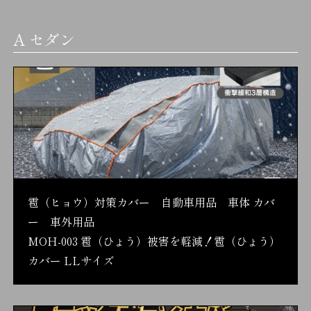
A セダン
雹（ヒョウ）対策カバー 自動車用品 車体 カバ
ー 車外用品
MOH-003 雹（ひょう）被害を軽減！雹（ひょう）
カバー LLサイズ