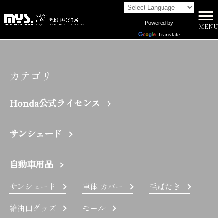
Powered by
MENU
株式会社向島自動車用品製作所 HOME
>
A4 | 株式会社向島自動車用品製作所
Translate
カテゴリ
Honda公式ライセンス
サンシェード
自動車用品
サンシェード
車体 カバー
毛ばたき
給油口グッズ
モール