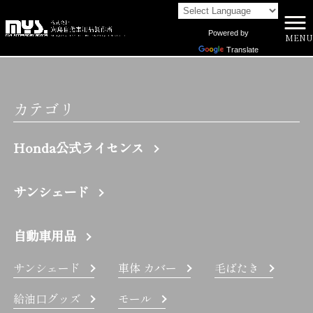
Powered by
MENU
株式会社向島自動車用品製作所 HOME
>
V8 | 株式会社向島自動車用品製作所
Translate
カテゴリ
Honda公式ライセンス
サンシェード
自動車用品
サンシェード
車体 カバー
毛ばたき
給油口グッズ
モール