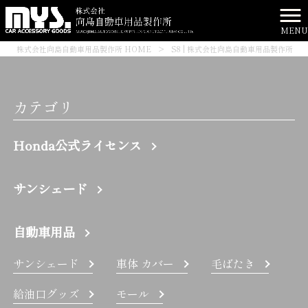
MENU
株式会社向島自動車用品製作所 HOME
>
S8 | 株式会社向島自動車用品製作所
カテゴリ
Honda公式ライセンス
サンシェード
自動車用品
サンシェード
車体 カバー
毛ばたき
給油口グッズ
モール