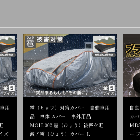
車用
雹（ヒョウ）対策カバー 自動車用
自動
品 車体 カバー 車外用品
カバ
軽
MOH-002 雹（ひょう）被害を軽
MB
イズ
減！雹（ひょう）カバー Ｌ
ー 