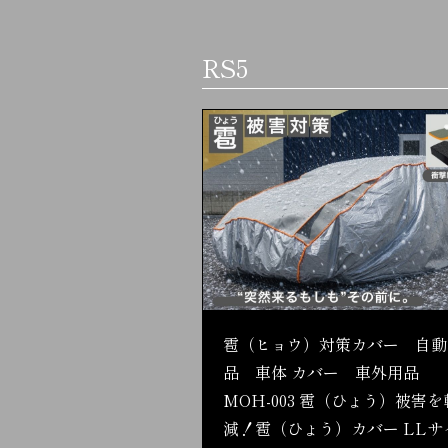
RS5
雹（ヒョウ）対策カバー 自動
品 車体 カバー 車外用品
MOH-003 雹（ひょう）被害を
減！雹（ひょう）カバー LLサ