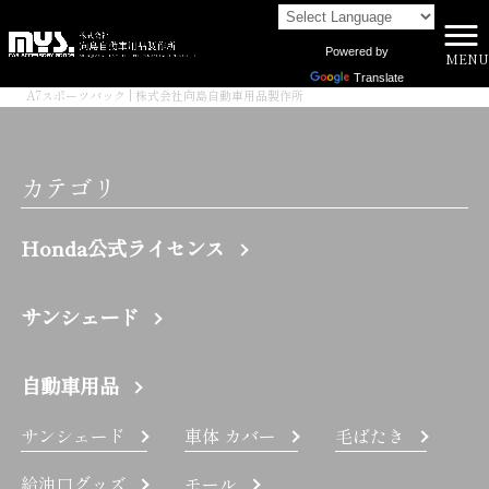
Powered by
MENU
株式会社向島自動車用品製作所 HOME
>
Translate
A7スポーツバック | 株式会社向島自動車用品製作所
カテゴリ
Honda公式ライセンス
サンシェード
自動車用品
サンシェード
車体 カバー
毛ばたき
給油口グッズ
モール