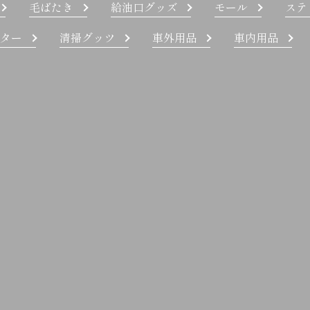
毛ばたき
給油口グッズ
モール
ステ
ター
清掃グッツ
車外用品
車内用品