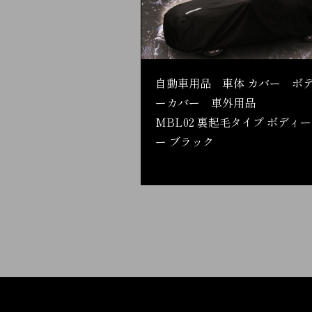
自動車用品 車体 カバー ボ
ーカバー 車外用品
MBL02 裏起毛タイプ ボディ
ー ブラック