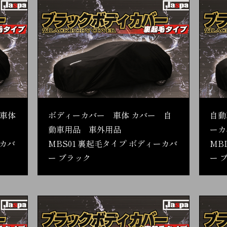
車体
ボディーカバー 車体 カバー 自
自動
動車用品 車外用品
ーカ
ーカバ
MBS01 裏起毛タイプ ボディーカバ
MB
ー ブラック
ー 