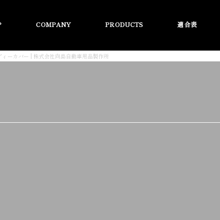
P
COMPANY
PRODUCTS
適合表
ディーカバー | 株式会社向島自動車用品製作所