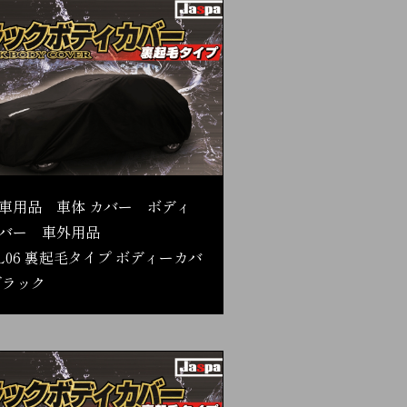
車用品 車体 カバー ボディ
バー 車外用品
L06 裏起毛タイプ ボディーカバ
ブラック