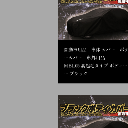
自動車用品 車体 カバー ボ
ーカバー 車外用品
MBL05 裏起毛タイプ ボディ
ー ブラック