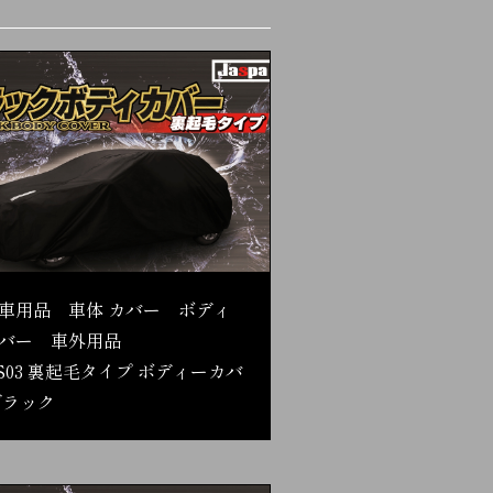
車用品 車体 カバー ボディ
バー 車外用品
S03 裏起毛タイプ ボディーカバ
ブラック